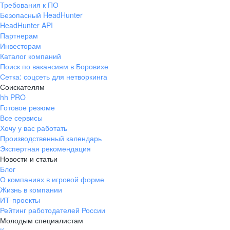
Требования к ПО
pr@ural.hh.ru
Безопасный HeadHunter
HeadHunter API
Краснодар
Партнерам
Инвесторам
ул. Янковского, д. 169, 7 этаж,
Каталог компаний
706 каб.
Поиск по вакансиям в Боровихе
+7 861 205-55-57
Сетка: соцсеть для нетворкинга
pr@krd.hh.ru
Соискателям
hh PRO
Готовое резюме
Владивосток
Все сервисы
пер. Ланинский д. 4, офис 3.4
Хочу у вас работать
Производственный календарь
+7 423 202-33-28
Экспертная рекомендация
pr@dv.hh.ru
Новости и статьи
Блог
Новосибирск
О компаниях в игровой форме
Жизнь в компании
ул. Большевистская, д. 35,
ИТ-проекты
помещение 21
Рейтинг работодателей России
+7 383 207-94-64
Молодым специалистам