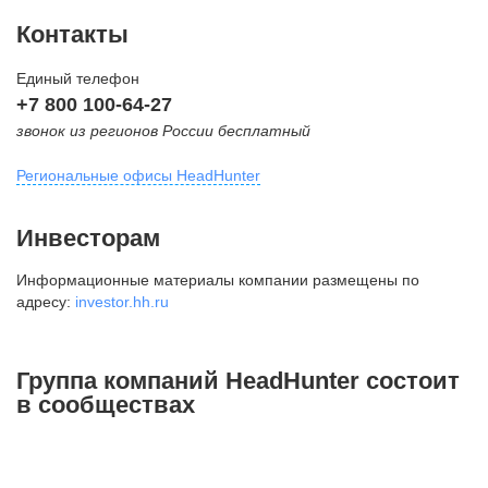
Контакты
Единый телефон
+7 800 100-64-27
звонок из регионов России бесплатный
Региональные офисы HeadHunter
Москва
Инвесторам
внутригородская территория
Информационные материалы компании размещены по
Муниципальный округ Тверской,
адресу:
investor.hh.ru
2-я Брестская ул., д. 48,
помещение 25
+7 495 974-64-27
Группа компаний HeadHunter состоит
+7 495 980-64-27
в сообществах
+7 495 134-92-24
press@hh.ru