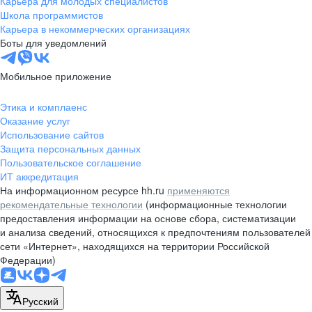
Карьера для молодых специалистов
pr@nsk.hh.ru
Школа программистов
Карьера в некоммерческих организациях
Минск
Боты для уведомлений
пр-т Дзержинского, д. 57,
10 этаж, помещение 45-1
Мобильное приложение
+375 (17)
336-03-02
Этика и комплаенс
pr@rabota.by
Оказание услуг
Использование сайтов
Алматы
Защита персональных данных
Пользовательское соглашение
пр. Абая, д. 151, БЦ Алатау,
ИТ аккредитация
12 этаж, офис 1209
На информационном ресурсе hh.ru
применяются
+7 727 232-13-13
рекомендательные технологии
(информационные технологии
pr@headhunter.com.kz
предоставления информации на основе сбора, систематизации
и анализа сведений, относящихся к предпочтениям пользователей
сети «Интернет», находящихся на территории Российской
Федерации)
Русский