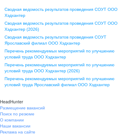
Сводная ведомость результатов проведения СОУТ ООО
Воронеж
Хэдхантер
Сводная ведомость результатов проведения СОУТ ООО
ул. Комиссаржевской, д. 10,
Хэдхантер (2026)
офис 1212
Сводная ведомость результатов проведения СОУТ
+7 473 280-05-05
Ярославский филиал ООО Хэдхантер
pr@vrn.hh.ru
Перечень рекомендуемых мероприятий по улучшению
условий труда ООО Хэдхантер
Казань
Перечень рекомендуемых мероприятий по улучшению
ул. Спартаковская, д. 2А, этаж 3,
условий труда ООО Хэдхантер (2026)
помещение 15
Перечень рекомендуемых мероприятий по улучшению
условий труда Ярославский филиал ООО Хэдхантер
+7 843 212-12-50
pr@kzn.hh.ru
HeadHunter
Размещение вакансий
Екатеринбург
Поиск по резюме
ул. Боевых Дружин, стр. 20,
О компании
5 этаж, офис 505, 521
Наши вакансии
Реклама на сайте
+7 343 226-79-99