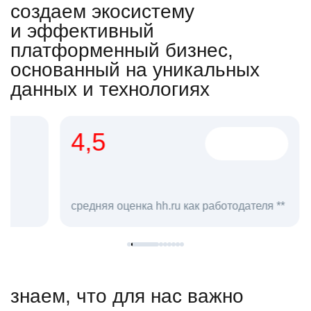
создаем экосистему
и эффективный
платформенный бизнес,
основанный на уникальных
данных и технологиях
4,5
20
сотруд
средняя оценка hh.ru как работодателя **
в hh.ru
знаем, что для нас важно