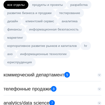
все отделы
продукты и проекты
разработка
развитие бизнеса и продажи
тестирование
дизайн
клиентский сервис
аналитика
финансы
информационная безопасность
маркетинг
корпоративное развитие рынков и капиталов
hr
axo
информационные технологии
юриспруденция
коммерческий департамент
9
Менеджер по работе с ключевыми клиентами (КАМ)
телефонные продажи
8
HeadHunter::Коммерческий департамент
6 авг. 2026
Менеджер по продажам крупному бизнесу
analytics/data science
з/п не указана
7