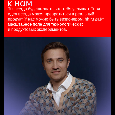
Key Account Manager (EdTech)
7 авг. 2026
HeadHunter::Analytics/Data Science
Ташкент
HeadHunter::Коммерческий департамент
7200000 - 16800000 so'm
29 июл. 2026
Ты всегда будешь знать, что тебя услышат.
Твоя
сегодня
Ташкент
з/п не указана
идея всегда может превратиться в реальный
150000 ₽
Москва
продукт.
У нас можно быть визионером. hh.ru даёт
Ярославль
масштабное поле для технологических
Старший специалист телемаркетинга
и продуктовых экспериментов.
HeadHunter::Телефонные продажи
Аналитик данных (направление Enterprise продаж)
14 июл. 2026
HeadHunter::Коммерческий департамент
15000000 so'm
сегодня
Ташкент
з/п не указана
Москва