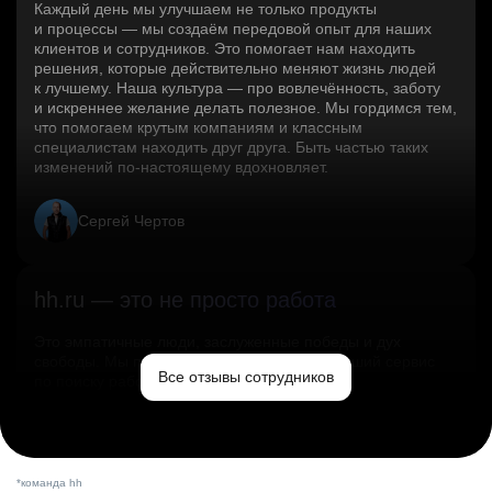
Каждый день мы улучшаем не только продукты
и процессы — мы создаём передовой опыт для наших
клиентов и сотрудников. Это помогает нам находить
решения, которые действительно меняют жизнь людей
к лучшему. Наша культура — про вовлечённость, заботу
и искреннее желание делать полезное. Мы гордимся тем,
что помогаем крутым компаниям и классным
специалистам находить друг друга. Быть частью таких
изменений по‑настоящему вдохновляет.
Сергей Чертов
hh.ru — это не просто работа
Это эмпатичные люди, заслуженные победы и дух
свободы. Мы помогаем миру и создаём лучший сервис
Все отзывы сотрудников
по поиску работы в стране.
Ольга Емельянова
*команда hh