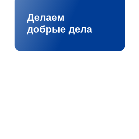
Делаем
добрые дела
мбициозными проектами