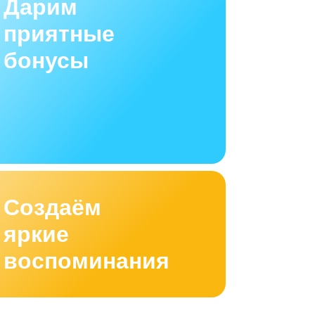
Дарим
приятные
бонусы
Создаём
яркие
воспоминания