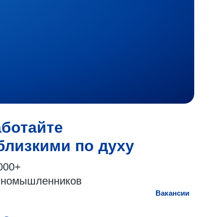
аботайте
близкими по духу
000+
иномышленников
Вакансии