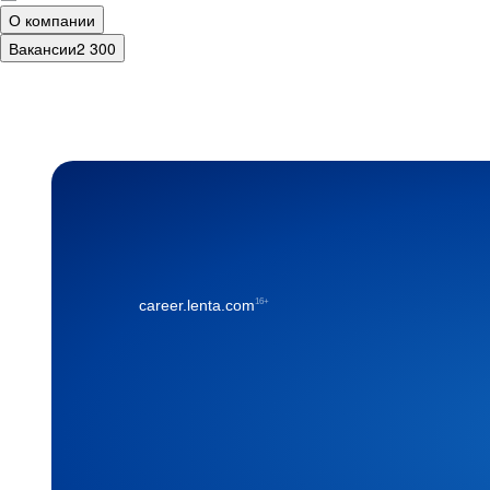
О компании
Вакансии
2 300
16+
career.lenta.com