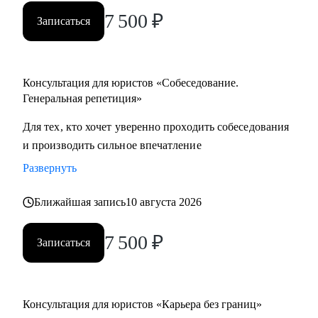
подготовиться к собеседованию и получить первую работу.
7 500
₽
Записаться
• Опытным профессионалам — составить убедительное
резюме и научиться уверенно презентовать себя на
собеседованиях, подготовиться к переходу на руководящие
Консультация для юристов «Собеседование.
позиции или в смежные сферы, а также выйти из
Генеральная репетиция»
карьерного тупика и определить новые траектории
развития.
Для тех, кто хочет уверенно проходить собеседования
• Юристам при переезде в другую страну — выстроить
и производить сильное впечатление
стратегию поиска работы и карьерного развития в другой
Развернуть
стране.
Ближайшая запись
10 августа 2026
7 500
₽
Записаться
Консультация для юристов «Карьера без границ»