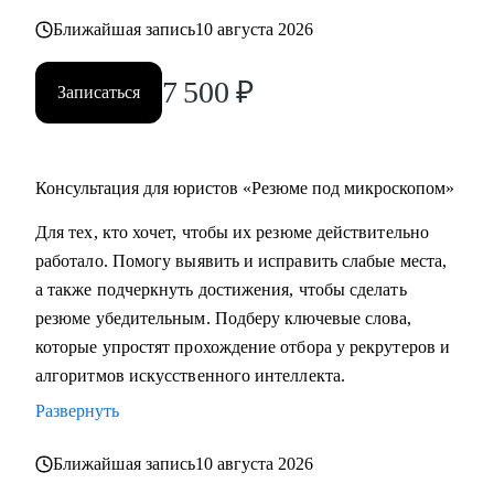
Ближайшая запись
10 августа 2026
С чем помогу:
• Составить убедительное резюме, чтобы оно выделяло вас
7 500
₽
Записаться
среди других кандидатов.
• Подготовиться к собеседованию: отработаем
самопрезентацию и уверенные ответы на сложные
Консультация для юристов «Резюме под микроскопом»
вопросы.
• Выйти из карьерного тупика: определить направление
Для тех, кто хочет, чтобы их резюме действительно
карьерного развития и построить план действий.
работало. Помогу выявить и исправить слабые места,
• Определиться с выбором специализации.
а также подчеркнуть достижения, чтобы сделать
• Выстроить стратегию поиска работы и карьерного
резюме убедительным. Подберу ключевые слова,
развития, в том числе в случае релокации, перехода на
которые упростят прохождение отбора у рекрутеров и
руководящую позицию, выхода из декрета.
алгоритмов искусственного интеллекта.
• С другими вопросами о развитии карьеры.
Развернуть
Кому могу помочь:
Ближайшая запись
10 августа 2026
• Начинающим юристам — составить сильное резюме,